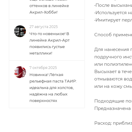
•После высыхан
оттенков в линейке
•Используется 
Акрил-Хобби!
•Имитирует пер
27 августа 2025
Что-то новенькое! В
Способ примен
линейке Акрил-Арт
появились густые
Для нанесения 
металлики!
подручного инс
или полиэтилено
7 октября 2025
Высыхает в тече
Новинка! Лёгкая
отмываются вод
рельефная паста ТАИР:
или на кожу см
идеальна для холстов,
надёжна на любых
Подходящие пов
поверхностях
Предназначена д
Расход: приблиз