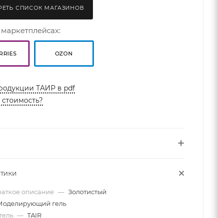
ЕТЬ СПИСОК МАГАЗИНОВ
 маркетплейсах:
RRIES
OZON
родукции ТАИР в pdf
ь стоимость?
СТИКИ
раткое описание
—
Золотистый
Моделирующий гель
тель
—
TAIR