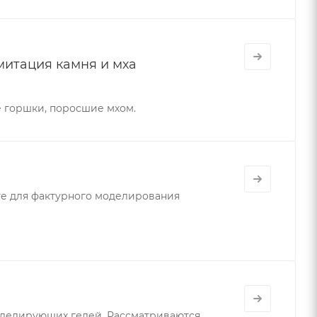
митация камня и мха
 горшки, поросшие мхом.
е для фактурного моделирования
оделирующих гелей. Рассматриваются