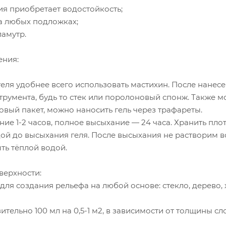
ия приобретает водостойкость;
на любых подложках;
ламутр.
ения:
геля удобнее всего использовать мастихин. После нане
трумента, будь то стек или поролоновый спонж. Также 
вый пакет, можно наносить гель через трафареты.
ние 1-2 часов, полное высыхание — 24 часа. Хранить пло
ой до высыхания геля. После высыхания не растворим в
ыть тёплой водой.
ерхности:
ля создания рельефа на любой основе: стекло, дерево, хол
ительно 100 мл на 0,5-1 м2, в зависимости от толщины сло