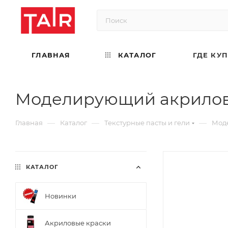
ГЛАВНАЯ
КАТАЛОГ
ГДЕ КУ
Моделирующий акриловый
—
—
—
Главная
Каталог
Текстурные пасты и гели
Мод
КАТАЛОГ
Новинки
Акриловые краски