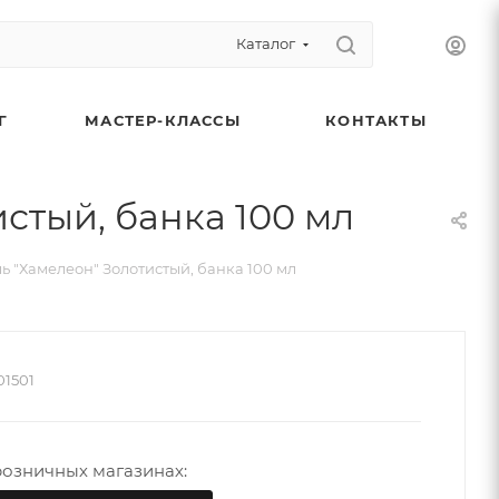
Каталог
Г
МАСТЕР-КЛАССЫ
КОНТАКТЫ
тый, банка 100 мл
"Хамелеон" Золотистый, банка 100 мл
01501
риалы для новогодних поделок со скидкой 5% в
розничных магазинах:
бре!