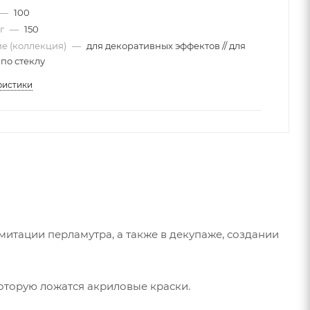
—
100
 г
—
150
е (коллекция)
—
для декоративных эффектов // для
 по стеклу
ристики
итации перламутра, а также в декупаже, создании
оторую ложатся акриловые краски.