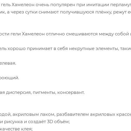
ель Хамелеон очень популярен при имитации перламутро
ик, а через сутки снимают получившуюся плёнку, режут
сти гели Хамелеон отлично смешиваются между собой 
ль хорошо принимает в себя некрупные элементы, такие 
елевая.
кроющий.
ая дисперсия, пигменты, консервант.
одой, акриловым лаком, разбавителем акриловых красок и
и рисунка и создаёт 3D объём;
качестве клея;