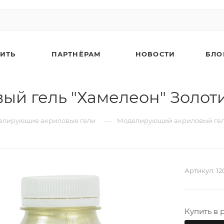
ПИТЬ
ПАРТНЁРАМ
НОВОСТИ
БЛО
 гель "Хамелеон" Золотис
—
елирующие акриловые гели
Моделирующий акриловый гель 
Артикул:
12
Мате
Купить в 
дека