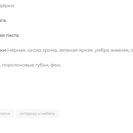
дёрки;
ага
;
ая паста
;
ски
(чёрная, оксид хрома, зеленая яркая, умбра жженая, 
, поролоновые губки, фен;
лепка
интерьер и мебель