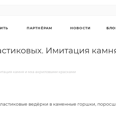
ПИТЬ
ПАРТНЁРАМ
НОВОСТИ
БЛО
стиковых. Имитация камн
итация камня и мха акриловыми красками
астиковые ведёрки в каменные горшки, поросш