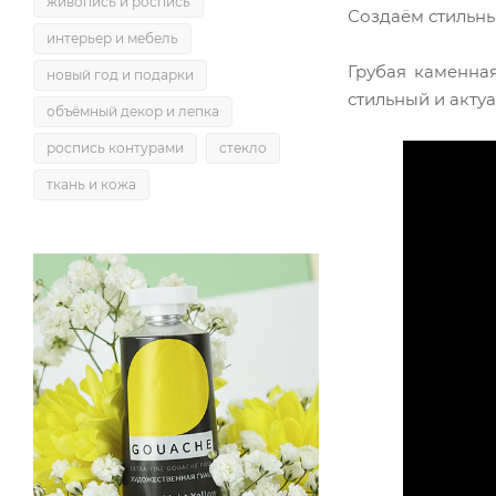
живопись и роспись
Создаём стильны
интерьер и мебель
Грубая каменна
новый год и подарки
стильный и акту
объёмный декор и лепка
роспись контурами
стекло
ткань и кожа