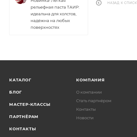
Новинка! Лёгкая
НАЗАД К СПИСК
рельефная паста ТАИР:
идеальна для холстов,
надёжна на любых
поверхностях
КАТАЛОГ
КОМПАНИЯ
БЛОГ
О компании
Стать партнёром
МАСТЕР-КЛАССЫ
Контакты
ПАРТНЁРАМ
Новости
КОНТАКТЫ