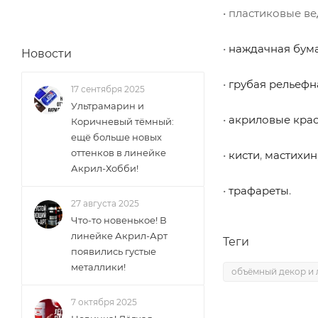
• пластиковые ве
•
наждачная бум
Новости
•
грубая рельефн
17 сентября 2025
Ультрамарин и
•
акриловые кра
Коричневый тёмный:
ещё больше новых
оттенков в линейке
•
кисти
,
мастихин
Акрил-Хобби!
•
трафареты
.
27 августа 2025
Что-то новенькое! В
линейке Акрил-Арт
Теги
появились густые
металлики!
объёмный декор и 
7 октября 2025