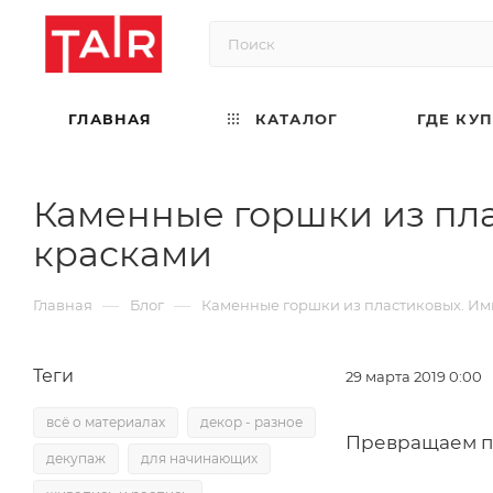
ГЛАВНАЯ
КАТАЛОГ
ГДЕ КУ
Каменные горшки из пла
красками
—
—
Главная
Блог
Каменные горшки из пластиковых. Им
Теги
29 марта 2019 0:00
всё о материалах
декор - разное
Превращаем пл
декупаж
для начинающих