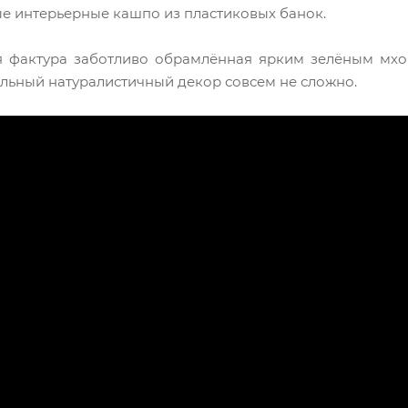
е интерьерные кашпо из пластиковых банок.
я фактура заботливо обрамлённая ярким зелёным мхо
альный натуралистичный декор совсем не сложно.