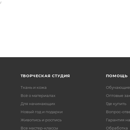
У
ТВОРЧЕСКАЯ СТУДИЯ
ПОМОЩЬ
Ткань и кожа
Обучающие
Всё о материалах
Оптовые за
Для начинающих
Где купить
Новый год и подарки
Вопрос-отв
Живопись и роспись
Гарантия на
Все мастер-классы
Обработка