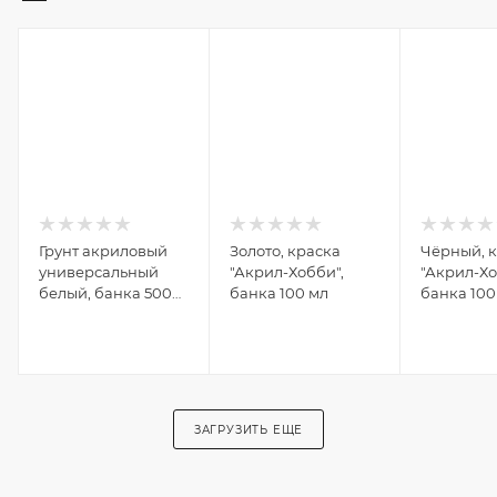
Грунт акриловый
Золото, краска
Чёрный, 
универсальный
"Акрил-Хобби",
"Акрил-Хо
белый, банка 500
банка 100 мл
банка 100
мл
ЗАГРУЗИТЬ ЕЩЕ