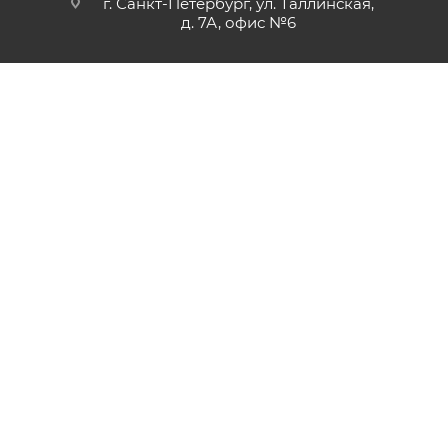
г. Санкт-Петербург, ул. Таллинская,
д. 7А, офис №6
2026 © Компания «Таир». Товары для художников, хобби и
творчества. Всё для декора, декупажа и точечной росписи.
Создание и продвижение сайтов
Магазин готовых сайтов