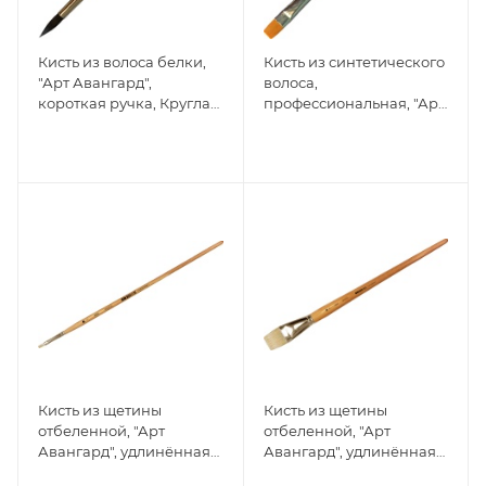
Кисть из волоса белки,
Кисть из синтетического
"Арт Авангард",
волоса,
короткая ручка, Круглая
профессиональная, "Арт
№14
Авангард", короткая
ручка, Плоская №4
Кисть из щетины
Кисть из щетины
отбеленной, "Арт
отбеленной, "Арт
Авангард", удлинённая
Авангард", удлинённая
ручка, Плоская №1
ручка, Плоская №16