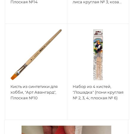
Плоская №14
лиса круглая № 3; коза
круглая № 4, плоская №
6)
Кисть из синтетики для
Набор из 4 кистей,
хобби, "Арт Авангард",
"Лошадка" (пони круглая
Плоская №10
№ 2, 3, 4; плоская № 6)