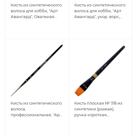
Кисть из синтетического
Кисть из синтетического
волоса для хобби, "Арт
волоса для хобби, "Арт
Авангард", Овальная
Авангард", укор. ворс,
№14
Плоская №18
Кисть из синтетического
Кисть плоская № 7/8 из
волоса,
синтетики (рыжая),
профессиональная, "Арт
ручка короткая,
Авангард", короткая
7/8Х139FT
ручка, Круглая №2