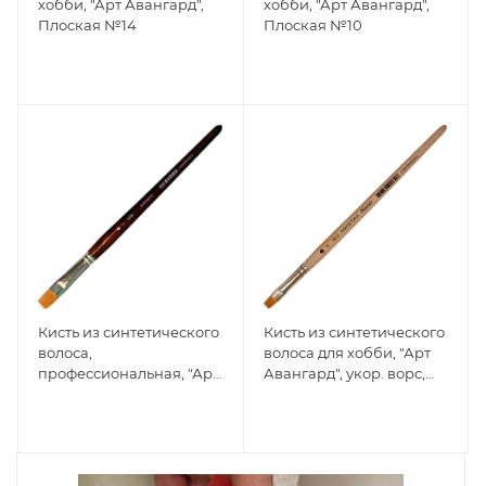
хобби, "Арт Авангард",
хобби, "Арт Авангард",
Плоская №14
Плоская №10
Кисть из синтетического
Кисть из синтетического
волоса,
волоса для хобби, "Арт
профессиональная, "Арт
Авангард", укор. ворс,
Авангард", короткая
Плоская №8
ручка, Плоская №4