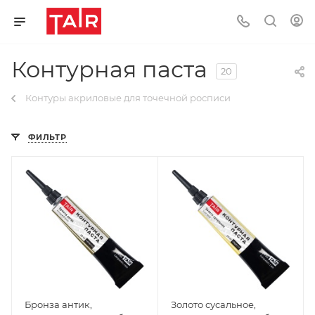
Контурная паста
20
Контуры акриловые для точечной росписи
ФИЛЬТР
Бронза антик,
Золото сусальное,