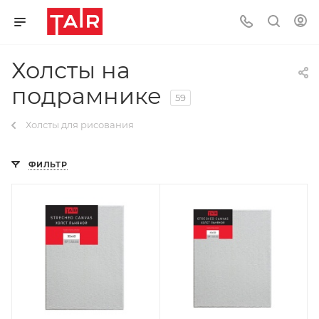
Холсты на
подрамнике
59
Холсты для рисования
ФИЛЬТР