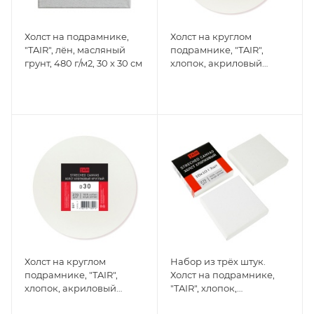
Холст на подрамнике,
Холст на круглом
"TAIR", лён, масляный
подрамнике, "TAIR",
грунт, 480 г/м2, 30 х 30 см
хлопок, акриловый
грунт, 270 г/м2, D35 см
Холст на круглом
Набор из трёх штук.
подрамнике, "TAIR",
Холст на подрамнике,
хлопок, акриловый
"TAIR", хлопок,
грунт, 270 г/м2, D30 см
акриловый грунт, 270 г/