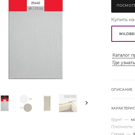
ПОСМОТР
Купить на
WILDBE
Каталог п
Где узнат
ОПИСАНИЕ
ХАРАКТЕРИ
Грунт
—
м
Плотность
Серия
—