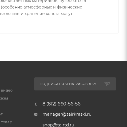
ококачественных материалов, нуждаются в
 (особенно атмосферных и физических
ьзование и хранение холста могут
ПОДПИСАТЬСЯ НА РАССЫЛКУ
 видео
казы
8 (812) 660-56-56
manager@tairkraski.ru
ет
 товар
shop@tairtd.ru