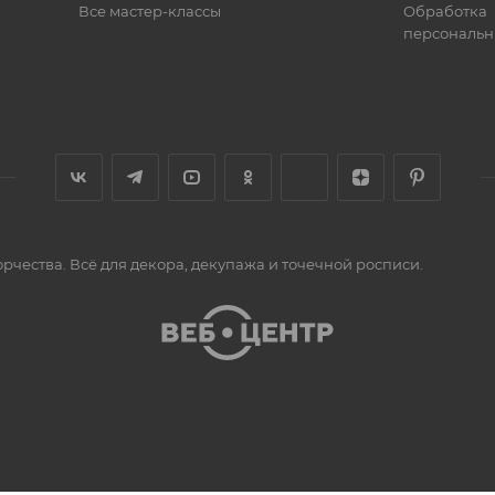
Все мастер-классы
Обработка
персональн
орчества. Всё для декора, декупажа и точечной росписи.