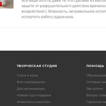
Все виды холста, даже те, что сделаны из выс
защите от разрушительного действия времени
воздействий ). Влажность, неправильное испол
испортить работу художника.
ТВОРЧЕСКАЯ СТУДИЯ
ПОМОЩЬ
Ткань и кожа
Обучающие
Всё о материалах
Оптовые за
Для начинающих
Где купить
Новый год и подарки
Вопрос-отв
Живопись и роспись
Гарантия на