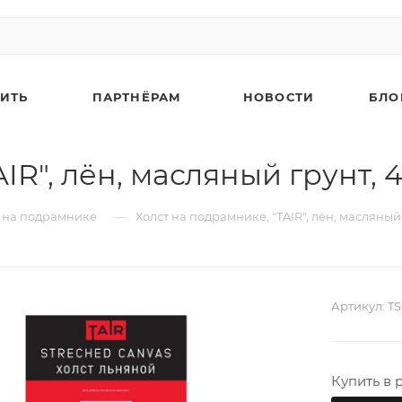
ПИТЬ
ПАРТНЁРАМ
НОВОСТИ
БЛО
R", лён, масляный грунт, 48
—
 на подрамнике
Холст на подрамнике, "TAIR", лён, масляный г
Артикул:
TS
Купить в 