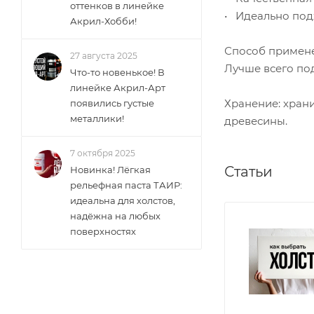
оттенков в линейке
• Идеально под
Акрил-Хобби!
Способ примен
27 августа 2025
Лучше всего под
Что-то новенькое! В
линейке Акрил-Арт
Хранение: хран
появились густые
металлики!
древесины.
7 октября 2025
Статьи
Новинка! Лёгкая
рельефная паста ТАИР:
идеальна для холстов,
надёжна на любых
поверхностях