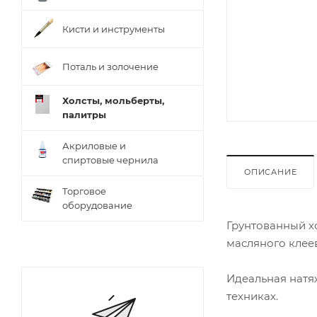
Кисти и инструменты
Поталь и золочение
Холсты, мольберты,
палитры
Акриловые и
спиртовые чернила
ОПИСАНИЕ
Торговое
оборудование
Грунтованный хо
масляного клеев
Идеальная натяж
техниках.