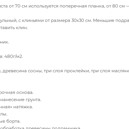
ста от 70 см используется поперечная планка, от 80 см 
льный, с клиньями от размера 30х30 см. Меньшие подр
тавить клин.
ник.
: 480г/м2.
н, древесина сосны, три слоя проклейки, три слоя масля
рочная основа.
нанесение грунта.
нная» натяжка.
лы.
ые борта.
 обработка древесины подрамника.