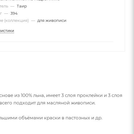
тель
—
Таир
 г
—
394
е (коллекция)
—
для живописи
ристики
ове из 100% льна, имеет 3 слоя проклейки и 3 слоя
 всего подходит для масляной живописи.
ольшими объёмами краски в пастозных и др.