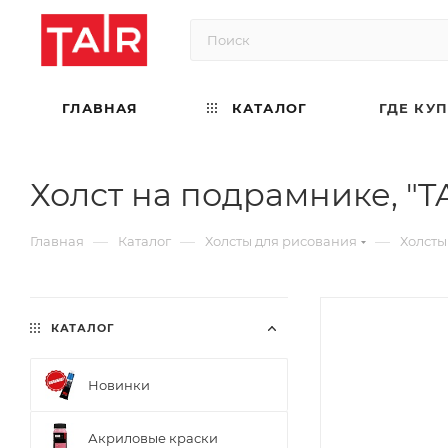
ГЛАВНАЯ
КАТАЛОГ
ГДЕ КУ
Холст на подрамнике, "TAI
—
—
—
Главная
Каталог
Холсты для рисования
Холсты
КАТАЛОГ
Новинки
Акриловые краски