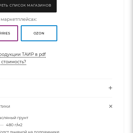
ЕТЬ СПИСОК МАГАЗИНОВ
 маркетплейсах:
RRIES
OZON
родукции ТАИР в pdf
ь стоимость?
СТИКИ
асляный грунт
—
480 г/м2
Холст льняной на подрамнике