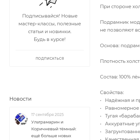
При стороне хол
Подписывайся! Новые
Подрамник моду
мастер-классы, полезные
не позволяют вс
статьи и новинки.
Будь в курсе!
Основа: подрам
ПОДПИСАТЬСЯ
Плотность холста
Состав: 100% лё
Свойства:
Новости
• Надёжная и п
• Равномерное 
17 сентября 2025
• Тугая «бараба
Ультрамарин и
• Аккуратные уг
Коричневый тёмный:
• Загрунтованн
ещё больше новых
• Качественная