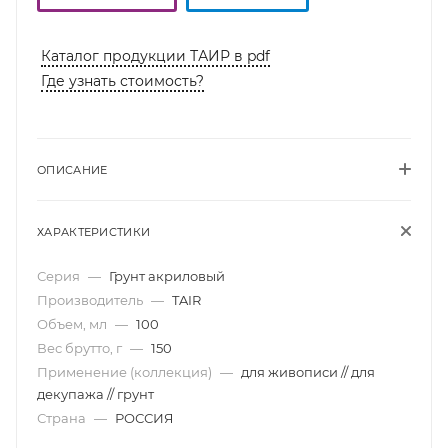
Каталог продукции ТАИР в pdf
Где узнать стоимость?
ОПИСАНИЕ
ХАРАКТЕРИСТИКИ
Серия
—
Грунт акриловый
Производитель
—
TAIR
Объем, мл
—
100
Вес брутто, г
—
150
Применение (коллекция)
—
для живописи // для
декупажа // грунт
Страна
—
РОССИЯ