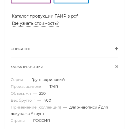
Каталог продукции ТАИР в pdf
Где узнать стоимость?
ОПИСАНИЕ
ХАРАКТЕРИСТИКИ
Серия
—
Грунт акриловый
Производитель
—
TAIR
Объем, мл
—
250
Вес брутто, г
—
400
Применение (коллекция)
—
для живописи // для
декупажа // грунт
Страна
—
РОССИЯ