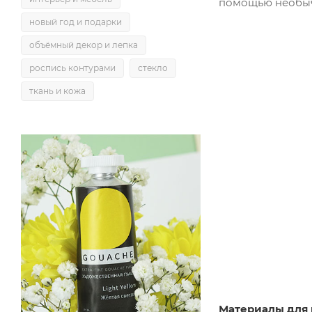
помощью необычн
новый год и подарки
объёмный декор и лепка
роспись контурами
стекло
ткань и кожа
Материалы для 