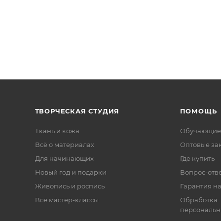
ТВОРЧЕСКАЯ СТУДИЯ
ПОМОЩЬ
Ткань и кожа
Обучающие
Всё о материалах
Оптовые за
Для начинающих
Где купить
Новый год и подарки
Вопрос-отв
Живопись и роспись
Гарантия на
Все мастер-классы
Обработка
персональн