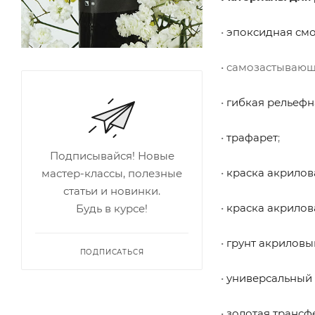
•
эпоксидная см
• самозастывающ
•
гибкая рельефн
•
трафарет
;
Подписывайся! Новые
•
краска акрилов
мастер-классы, полезные
статьи и новинки.
•
краска акрилов
Будь в курсе!
•
грунт акриловы
ПОДПИСАТЬСЯ
•
универсальный 
•
золотая трансф