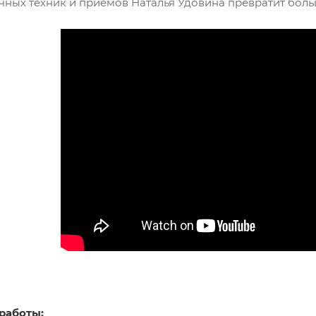
ых техник и приёмов Наталья Удовина превратит больш
работы: