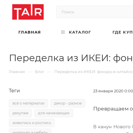
ГЛАВНАЯ
КАТАЛОГ
ГДЕ КУ
Переделка из ИКЕИ: фон
—
—
Главная
Блог
Переделка из ИКЕИ: фонарь в китайск
Теги
23 января 2020 0:0
всё о материалах
декор - разное
Превращаем об
декупаж
для начинающих
живопись и роспись
В канун Нового 
интерьер и мебель