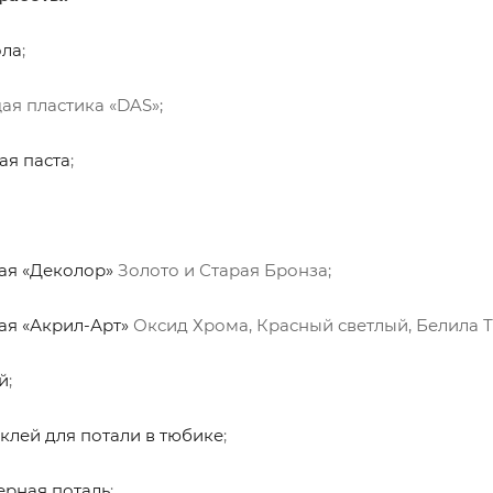
ола
;
ая пластика «DAS»;
ая паста
;
ая «Деколор»
Золото и Старая Бронза;
ая «Акрил-Арт»
Оксид Хрома, Красный светлый, Белила 
й
;
клей для потали в тюбике
;
ерная поталь
;