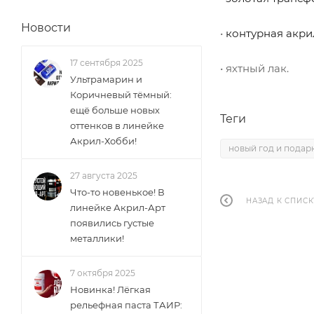
Новости
•
контурная акри
17 сентября 2025
• яхтный лак.
Ультрамарин и
Коричневый тёмный:
ещё больше новых
Теги
оттенков в линейке
Акрил-Хобби!
новый год и подар
27 августа 2025
Что-то новенькое! В
НАЗАД К СПИСК
линейке Акрил-Арт
появились густые
металлики!
7 октября 2025
Новинка! Лёгкая
рельефная паста ТАИР: