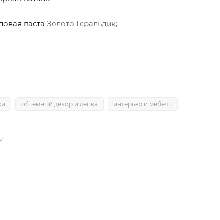
ловая паста
Золото Геральдик;
ки
объемный декор и лепка
интерьер и мебель
У