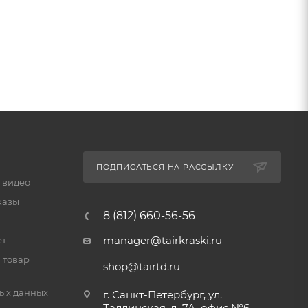
ПОДПИСАТЬСЯ НА РАССЫЛКУ
 видео
казы
8 (812) 660-56-56
manager@tairkraski.ru
ет
 товар
shop@tairtd.ru
ых данных
г. Санкт-Петербург, ул.
Таллинская, д. 7А, офис №6