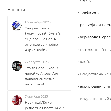
Новости
•
трафарет
;
17 сентября 2025
•
рельефная паст
Ультрамарин и
Коричневый тёмный:
•
акриловая крас
ещё больше новых
оттенков в линейке
• потолочный пл
Акрил-Хобби!
• клей;
27 августа 2025
Что-то новенькое! В
линейке Акрил-Арт
• искусственные
появились густые
металлики!
•
акриловый гля
7 октября 2025
• искусственный 
Новинка! Лёгкая
рельефная паста ТАИР: