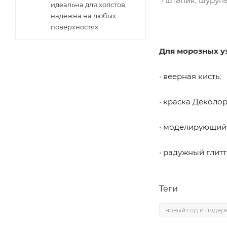
• штапик, шуруп
идеальна для холстов,
надёжна на любых
поверхностях
Для морозных у
•
веерная кисть
;
•
краска Деколор
•
моделирующий 
•
радужный глитт
Теги
новый год и подар