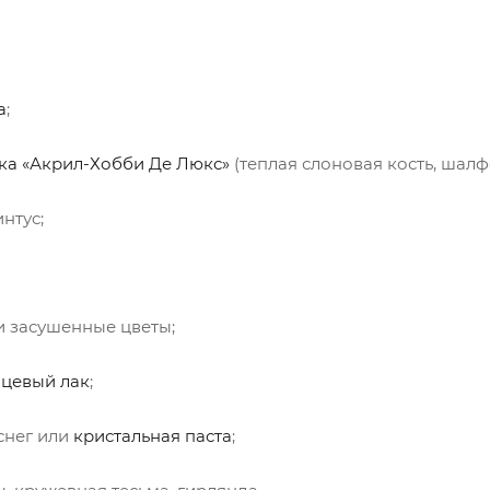
а
;
ка «Акрил-Хобби Де Люкс»
(теплая слоновая кость, шалф
интус;
 и засушенные цветы;
нцевый лак
;
снег или
кристальная паста
;