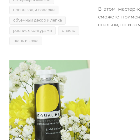
В этом мастер-
новый год и подарки
сможете примен
объёмный декор и лепка
спальни, но и з
роспись контурами
стекло
ткань и кожа