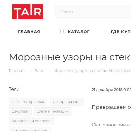
ГЛАВНАЯ
КАТАЛОГ
ГДЕ КУ
Морозные узоры на стек
—
—
Главная
Блог
Морозные узоры на стекле. Нежный св
Теги
21 декабря 2018 0:0
всё о материалах
декор - разное
Превращаем об
декупаж
для начинающих
живопись и роспись
Сказочное зимне
интерьер и мебель