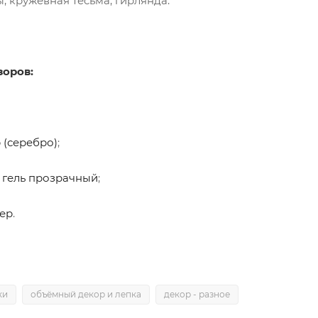
ы, кружевная тесьма, гирлянда.
зоров:
 (серебро)
;
гель прозрачный
;
ер
.
ки
объёмный декор и лепка
декор - разное