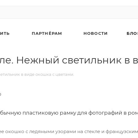
ПИТЬ
ПАРТНЁРАМ
НОВОСТИ
БЛО
ле. Нежный светильник в в
етильник в виде окошка с цветами.
0
ычную пластиковую рамку для фотографий в ром
е окошко с ледяными узорами на стекле и французским