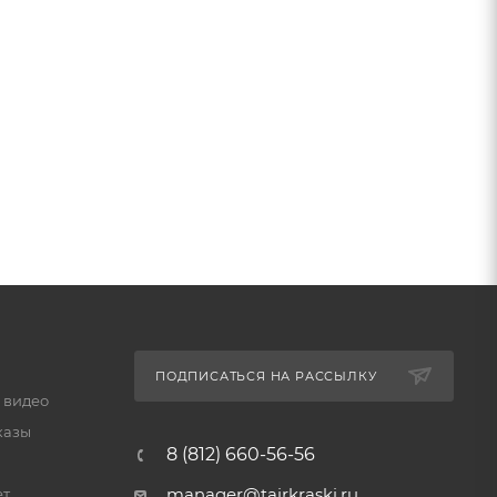
ПОДПИСАТЬСЯ НА РАССЫЛКУ
 видео
казы
8 (812) 660-56-56
manager@tairkraski.ru
ет