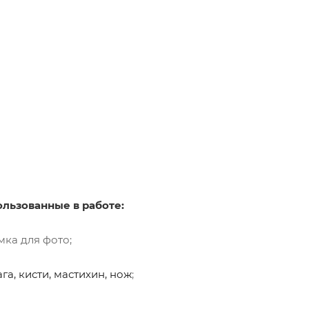
льзованные в работе:
мка для фото;
а, кисти, мастихин, нож
;