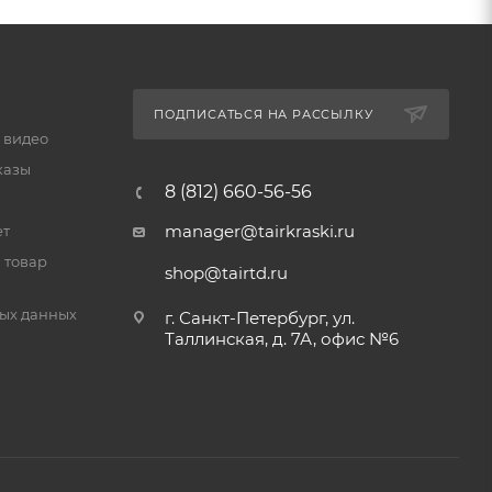
ПОДПИСАТЬСЯ НА РАССЫЛКУ
 видео
казы
8 (812) 660-56-56
manager@tairkraski.ru
ет
 товар
shop@tairtd.ru
ых данных
г. Санкт-Петербург, ул.
Таллинская, д. 7А, офис №6