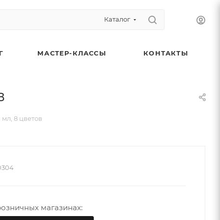
Каталог
Г
МАСТЕР-КЛАССЫ
КОНТАКТЫ
в
 мл, 8 цветов
0304
вые скидки: наборы «Акрил-Арт» и гуаши с
розничных магазинах:
лнительной скидкой 5%