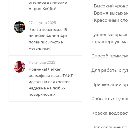
оттенков в линейке
• Высокий урове
Акрил-Хобби!
• Время высыхан
• Красочный сл
27 августа 2025
Что-то новенькое! В
Гуашевые краск
линейке Акрил-Арт
характерную ма
появились густые
металлики!
Способ примен
7 октября 2025
Новинка! Лёгкая
Для работы с гу
рельефная паста ТАИР:
идеальна для холстов,
При желании кр
надёжна на любых
поверхностях
Работать с гуа
Краска водорас
Подходящие пове