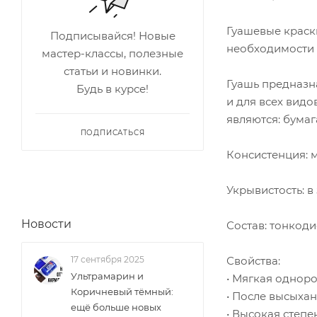
Гуашевые краск
Подписывайся! Новые
необходимости 
мастер-классы, полезные
статьи и новинки.
Гуашь предназна
Будь в курсе!
и для всех вид
являются: бумага
ПОДПИСАТЬСЯ
Консистенция: м
Укрывистость: в
Новости
Состав: тонкоди
Свойства:
17 сентября 2025
Ультрамарин и
• Мягкая однор
Коричневый тёмный:
• После высыхан
ещё больше новых
• Высокая степе