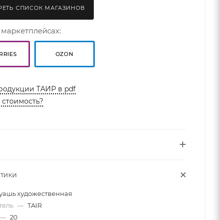
ЕТЬ СПИСОК МАГАЗИНОВ
 маркетплейсах:
RRIES
OZON
родукции ТАИР в pdf
ь стоимость?
СТИКИ
Гуашь художественная
тель
—
TAIR
—
20