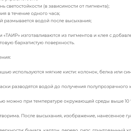
нь светостойкости (в зависимости от пигмента);
ия в течение одного часа;
ой размывается водой после высыхания;
и «ТАИР» изготавливаются из пигментов и клея с добавл
товую бархатистую поверхность.
ения:
ашью используются мягкие кисти: колонок, белка или син
аски разводятся водой до получения полупрозрачного к
шью можно при температуре окружающей среды выше 10 
творима. После высыхания, изображение, нанесенное гу
рхности: бумага, картон, дерево, гипс, грунтованный хо