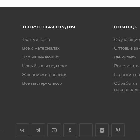
ТВОРЧЕСКАЯ СТУДИЯ
ПОМОЩЬ
Ткань и кожа
Обучающие
Всё о материалах
Оптовые за
Для начинающих
Где купить
Новый год и подарки
Вопрос-отв
Живопись и роспись
Гарантия на
Все мастер-классы
Обработка
персональн