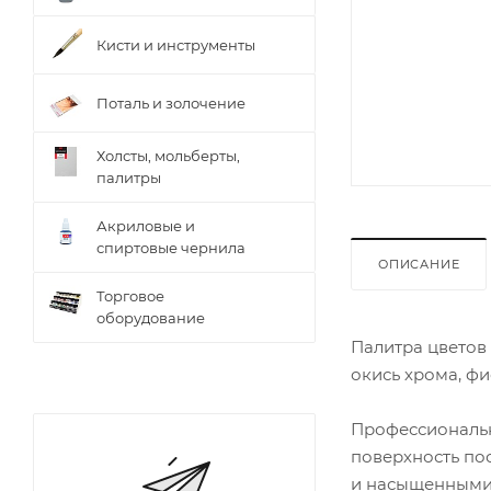
Кисти и инструменты
Поталь и золочение
Холсты, мольберты,
палитры
Акриловые и
спиртовые чернила
ОПИСАНИЕ
Торговое
оборудование
Палитра цветов 
окись хрома, фи
Профессиональн
поверхность по
и насыщенными