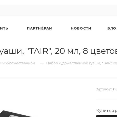
ПИТЬ
ПАРТНЁРАМ
НОВОСТИ
БЛО
ши, "TAIR", 20 мл, 8 цвето
—
ши художественной
Набор художественной гуаши, "TAIR", 20
Артикул:
11
Опто
Купить в 
допо