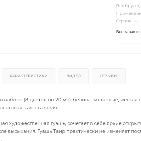
Вес брутто,
Применени
Страна
—
Все характе
ХАРАКТЕРИСТИКИ
ВИДЕО
ОТЗЫВЫ
в наборе (8 цветов по 20 мл): белила титановые, жёлтая 
олетовая, сажа газовая.
ая художественная гуашь, сочетает в себе яркие открыт
сле высыхания. Гуашь Таир практически не изменяет по
.