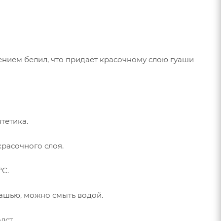
ением белил, что придаёт красочному слою гуаши
тетика.
расочного слоя.
°С.
ашью, можно смыть водой.
лст.