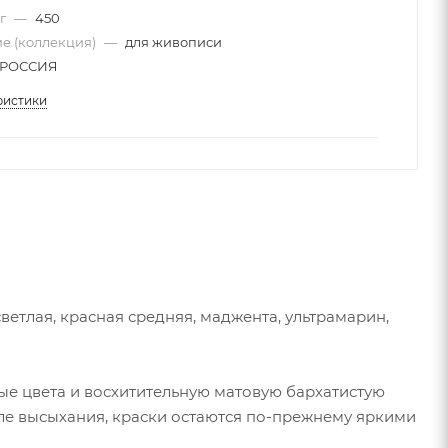
 г
—
450
е (коллекция)
—
для живописи
РОССИЯ
ристики
светлая, красная средняя, маджента, ультрамарин,
ые цвета и восхитительную матовую бархатистую
сле высыхания, краски остаются по-прежнему яркими