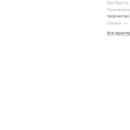
Вес брутто,
Применени
творчество
Страна
—
Все характе
ХАРАКТЕРИСТИКИ
ОТЗЫВЫ
 — художественная акриловая краска, предназначенная
яются водой, благодаря приятной кремовой консистенц
зопасны и экологичны: при высыхании испаряют только 
тенка: 30 из классической палитры и 4 металлика: золото