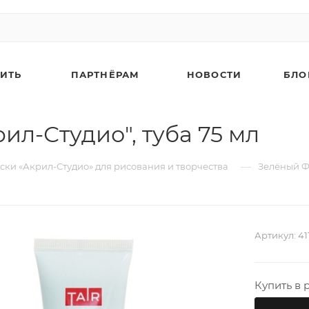
ПИТЬ
ПАРТНЁРАМ
НОВОСТИ
БЛО
ил-Студио", туба 75 мл
—
ски «Акрил-Студио» для рисования и творчества
Зелёный ФЦ
Артикул:
41
Купить в 