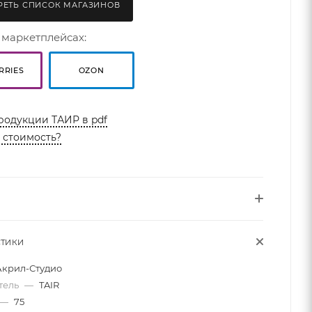
ЕТЬ СПИСОК МАГАЗИНОВ
 маркетплейсах:
RRIES
OZON
родукции ТАИР в pdf
ь стоимость?
СТИКИ
Акрил-Студио
тель
—
TAIR
—
75