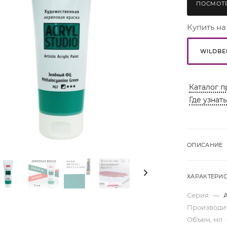
ПОСМОТР
Купить на
WILDBE
Каталог п
Где узнат
ОПИСАНИЕ
ХАРАКТЕРИ
Серия
—
Производи
Объем, мл