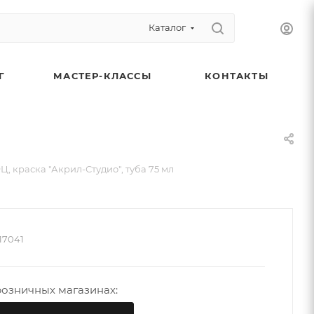
Каталог
Г
МАСТЕР-КЛАССЫ
КОНТАКТЫ
, краска "Акрил-Студио", туба 75 мл
17041
розничных магазинах: