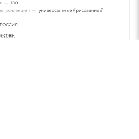
 г
—
100
е (коллекция)
—
универсальные // рисование //
РОССИЯ
ристики
 для живописных и декоративно-прикладных работ.
ии легко наносятся, великолепно смешиваются
воду, практически не имеют запаха.
, бронза, серебро и медь. Классические оттенки