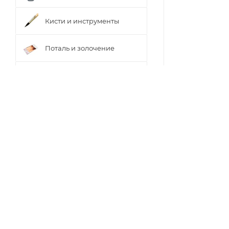
Кисти и инструменты
Поталь и золочение
Холсты, мольберты,
палитры
Акриловые и
спиртовые чернила
ОПИСАНИЕ
Торговое
оборудование
«Акрил-Студио»
Краски разбавл
между собой. Бе
В палитре 34 от