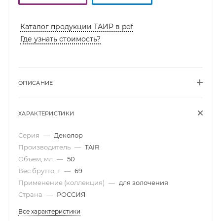
Каталог продукции ТАИР в pdf
Где узнать стоимость?
ОПИСАНИЕ
ХАРАКТЕРИСТИКИ
Серия
—
Деколор
Производитель
—
TAIR
Объем, мл
—
50
Вес брутто, г
—
69
Применение (коллекция)
—
для золочения
Страна
—
РОССИЯ
Все характеристики