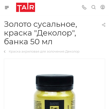
Золото сусальное,
краска "Деколор",
банка 50 мл
Краска акриловая для золочения Деколор