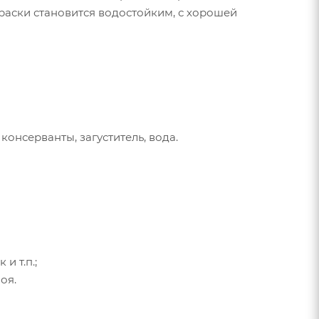
раски становится водостойким, с хорошей
онсерванты, загуститель, вода.
и т.п.;
оя.