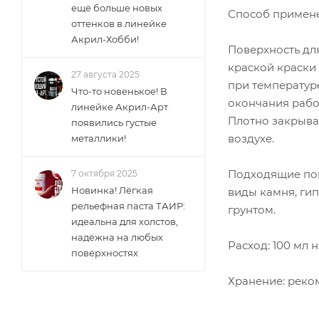
ещё больше новых
Способ примен
оттенков в линейке
Акрил-Хобби!
Поверхность для
краской краски
27 августа 2025
при температуре
Что-то новенькое! В
окончания рабо
линейке Акрил-Арт
Плотно закрыва
появились густые
воздухе.
металлики!
Подходящие пове
7 октября 2025
Новинка! Лёгкая
виды камня, гип
рельефная паста ТАИР:
грунтом.
идеальна для холстов,
надёжна на любых
Расход: 100 мл н
поверхностях
Хранение: реком