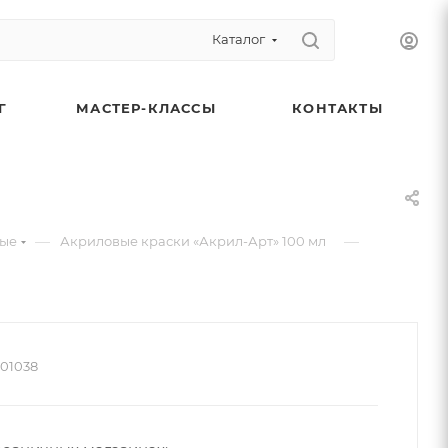
Каталог
Г
МАСТЕР-КЛАССЫ
КОНТАКТЫ
—
—
вые
Акриловые краски «Акрил-Арт» 100 мл
01038