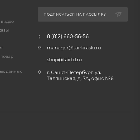
ПОДПИСАТЬСЯ НА РАССЫЛКУ
 видео
казы
8 (812) 660-56-56
manager@tairkraski.ru
ет
 товар
shop@tairtd.ru
ых данных
г. Санкт-Петербург, ул.
Таллинская, д. 7А, офис №6