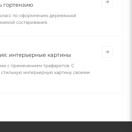
ь гортензию
р-класс по оформлению деревянной
хникой состаривания.
ия: интерьерные картины
ми с применением трафаретов. С
 стильную интерьерную картину своими