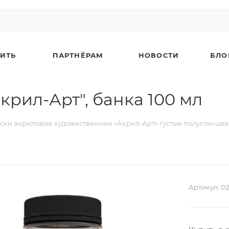
ПИТЬ
ПАРТНЁРАМ
НОВОСТИ
БЛО
крил-Арт", банка 100 мл
ски акриловые художественные «Акрил-Арт» густые полуглянце
Артикул:
02