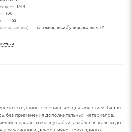
тель
—
TAIR
—
100
 г
—
155
е (коллекция)
—
для живописи // универсальные //
ристики
аски, созданные специально для живописи. Густая
сь, без применения дополнительных материалов.
мешивать краски между собой, разбавляя краски до
я для живописи, декоративно-прикладного