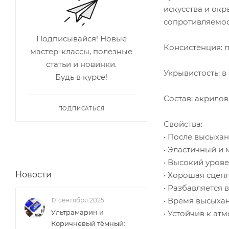
искусства и ок
сопротивляемос
Подписывайся! Новые
Консистенция: п
мастер-классы, полезные
статьи и новинки.
Укрывистость: в
Будь в курсе!
Состав: акрилов
ПОДПИСАТЬСЯ
Свойства:
• После высыхан
• Эластичный и
• Высокий урове
Новости
• Хорошая сцепл
• Разбавляется 
• Время высыхан
17 сентября 2025
Ультрамарин и
• Устойчив к а
Коричневый тёмный: