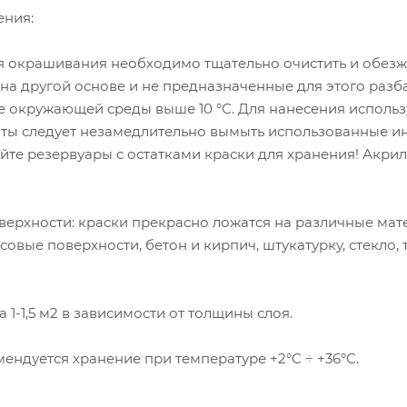
ения:
 окрашивания необходимо тщательно очистить и обезжир
 на другой основе и не предназначенные для этого раз
 окружающей среды выше 10 °С. Для нанесения используй
ты следует незамедлительно вымыть использованные инс
йте резервуары с остатками краски для хранения! Акри
рхности: краски прекрасно ложатся на различные матер
совые поверхности, бетон и кирпич, штукатурку, стекло,
а 1-1,5 м2 в зависимости от толщины слоя.
ендуется хранение при температуре +2°C ÷ +36°C.