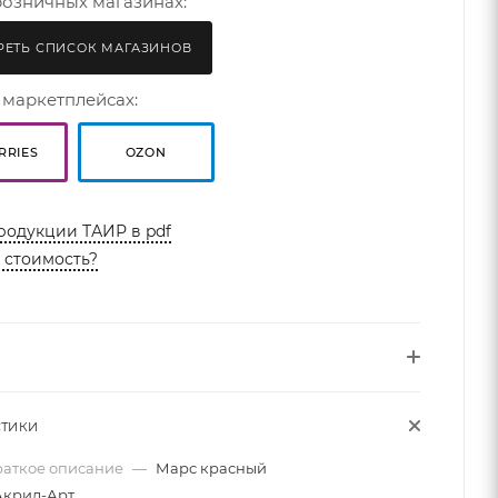
розничных магазинах:
ЕТЬ СПИСОК МАГАЗИНОВ
 маркетплейсах:
RRIES
OZON
родукции ТАИР в pdf
ь стоимость?
СТИКИ
раткое описание
—
Марс красный
Акрил-Арт