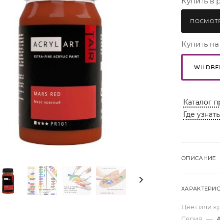
Купить в 
ПОСМОТР
Купить на
WILDBE
Каталог п
Где узнат
ОПИСАНИЕ
ХАРАКТЕРИ
Цвет или к
Серия
—