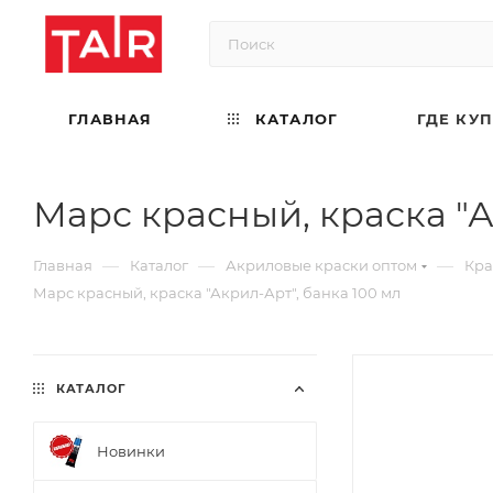
ГЛАВНАЯ
КАТАЛОГ
ГДЕ КУ
Марс красный, краска "А
—
—
—
Главная
Каталог
Акриловые краски оптом
Кра
Марс красный, краска "Акрил-Арт", банка 100 мл
КАТАЛОГ
Новинки