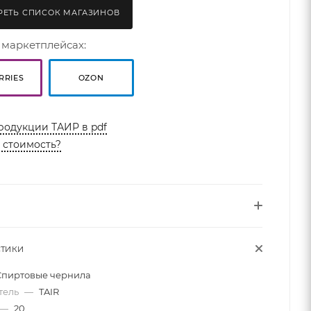
ЕТЬ СПИСОК МАГАЗИНОВ
 маркетплейсах:
RRIES
OZON
родукции ТАИР в pdf
ь стоимость?
СТИКИ
Спиртовые чернила
тель
—
TAIR
—
20