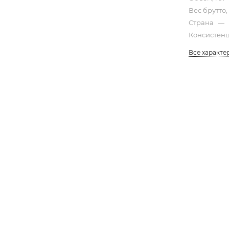
Вес брутто,
Страна
—
Консистен
Все характе
ХАРАКТЕРИСТИКИ
ОТЗЫВЫ
ла ТАИР подходят для работы в техниках alcohol ink и p
яют создавать красочный стойкий рисунок или нежную 
ей.
о смешиваются между собой.