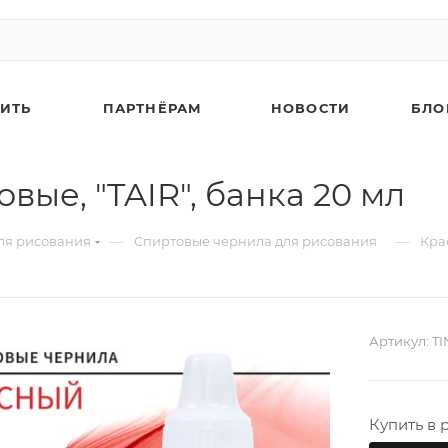
ПИТЬ
ПАРТНЁРАМ
НОВОСТИ
БЛО
вые, "TAIR", банка 20 мл
—
—
ля рисования
Спиртовые чернила для рисования
Кра
Артикул:
TI
Купить в 