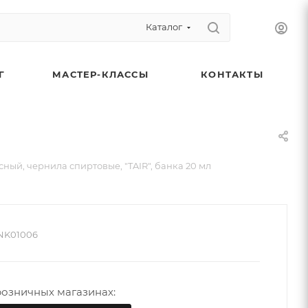
Каталог
Г
МАСТЕР-КЛАССЫ
КОНТАКТЫ
сный, чернила спиртовые, "TAIR", банка 20 мл
NK01006
розничных магазинах: