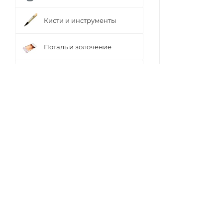
Кисти и инструменты
Поталь и золочение
Холсты, мольберты,
палитры
Акриловые и
спиртовые чернила
ОПИСАНИЕ
Торговое
оборудование
Спиртовые черни
Чернила позвол
настроения и ид
Чернила отличн