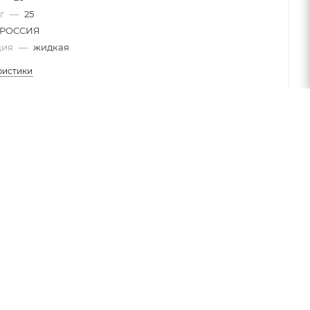
 г
—
25
РОССИЯ
ция
—
жидкая
ристики
etri art для художника любого уровня подготовки.
абстрактную композицию, в зависимости от вашего