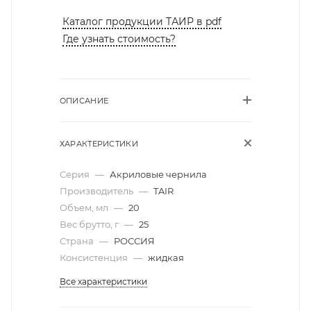
Каталог продукции ТАИР в pdf
Где узнать стоимость?
ОПИСАНИЕ
ХАРАКТЕРИСТИКИ
Серия
—
Акриловые чернила
Производитель
—
TAIR
Объем, мл
—
20
Вес брутто, г
—
25
Страна
—
РОССИЯ
Консистенция
—
жидкая
Все характеристики