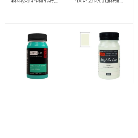
жемчужин "Pearl Art",
"TAIR", 20 мл, 8 цветов,
туба 25 мл
Сканди
Кобальт зелёный
Слоновая кость, краска
светлый холодный,
"Акрил Де Люкс", банка
краска "Акрил-Арт",
100 мл
банка 100 мл