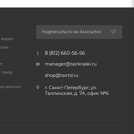
ПОДПИСАТЬСЯ НА РАССЫЛКУ
 видео
казы
8 (812) 660-56-56
manager@tairkraski.ru
ет
 товар
shop@tairtd.ru
ых данных
г. Санкт-Петербург, ул.
Таллинская, д. 7А, офис №6