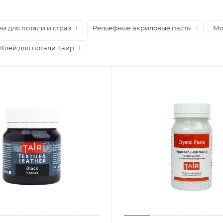
еи для потали и страз
1
Рельефные акриловые пасты
1
Мо
Клей для потали Таир
1