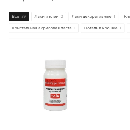
Все
39
Лаки и клеи
2
Лаки декоративные
1
Кл
Кристальная акриловая паста
1
Поталь в крошке
1