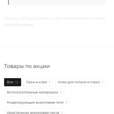
Реклама: ИП Дерюгина В.Н., ИНН 781400305721, ОГРНИП
310784719400190
Товары по акции
Все
12
Лаки и клеи
1
Клеи для потали и страз
1
Вспомогательные материалы
1
Моделирующие акриловые гели
5
Кристальная акриловая паста
1