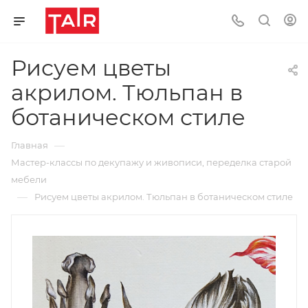
Рисуем цветы
акрилом. Тюльпан в
ботаническом стиле
—
Главная
Мастер-классы по декупажу и живописи, переделка старой
мебели
—
Рисуем цветы акрилом. Тюльпан в ботаническом стиле