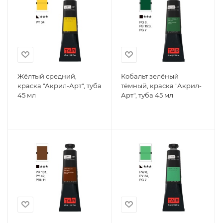
Жёлтый средний,
Кобальт зелёный
краска "Акрил-Арт", туба
тёмный, краска "Акрил-
45 мл
Арт", туба 45 мл