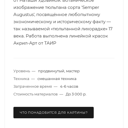
от Наташи Удовиной. Ботаническое
изображение тюльпана сорта 'Semper
Augustus', посвящённое любопытному
экономическому и историческому факту —
так называемой «тюльпанной лихорадке» 17
века. Работа выполнена линейкой красок
Акрил-Арт от ТАИР
Уровень
—
продвинутый, мастер
Техника
—
смешанная техника
Затраченное время
—
4-6 часов
Стоимость материалов
—
До 3 000 р.
ЧТО ПОНАДОБИТСЯ ДЛЯ КАРТИНЫ?