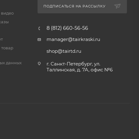
ПОДПИСАТЬСЯ НА РАССЫЛКУ
 видео
казы
8 (812) 660-56-56
manager@tairkraski.ru
ет
 товар
shop@tairtd.ru
ых данных
г. Санкт-Петербург, ул.
Таллинская, д. 7А, офис №6