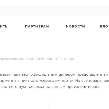
ПИТЬ
ПАРТНЁРАМ
НОВОСТИ
БЛО
представленные в интернет-магазине «Таир»
газин является официальным дилером представленных то
ирменная, никакого «серого импорта». На все товары ра
 соответствуют рекомендованным производителем.