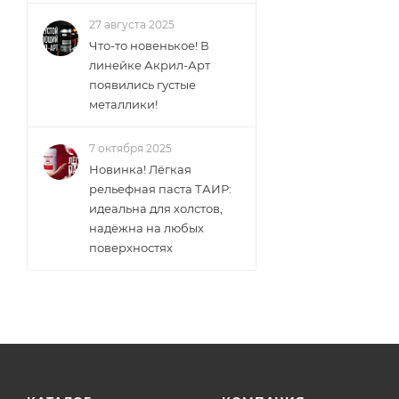
27 августа 2025
Что-то новенькое! В
линейке Акрил-Арт
появились густые
металлики!
7 октября 2025
Новинка! Лёгкая
рельефная паста ТАИР:
идеальна для холстов,
надёжна на любых
поверхностях