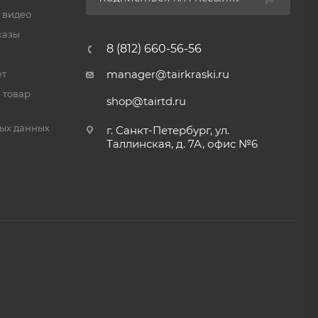
 видео
казы
8 (812) 660-56-56
manager@tairkraski.ru
ет
 товар
shop@tairtd.ru
ых данных
г. Санкт-Петербург, ул.
Таллинская, д. 7А, офис №6