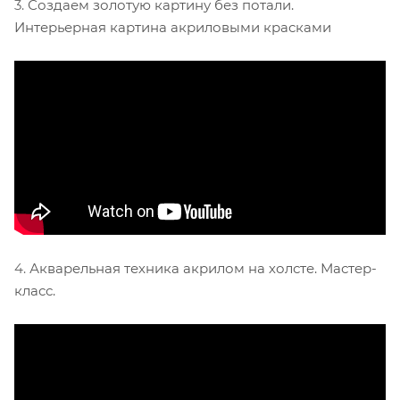
3.
Создаем золотую картину без потали.
Интерьерная картина акриловыми красками
4.
Акварельная техника акрилом на холсте. Мастер-
класс.