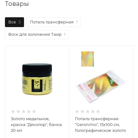
Товары
Все
3
Поталь трансферная
1
Воск для золочения Таир
1
Золото медальное,
Поталь трансферная
краска "Деколор", банка
"Geronimo", 15х100 см,
20 мл
Голографическое золото