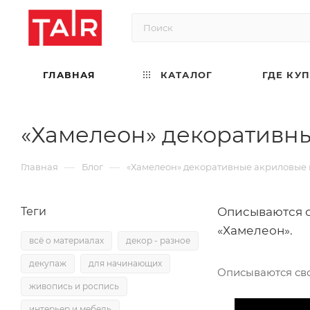
ГЛАВНАЯ
КАТАЛОГ
ГДЕ КУ
«Хамелеон» декоративн
—
—
Главная
Блог
«Хамелеон» декоративные акриловые
Теги
Описываются 
«Хамелеон».
всё о материалах
декор - разное
декупаж
для начинающих
Описываются св
живопись и роспись
интерьер и мебель