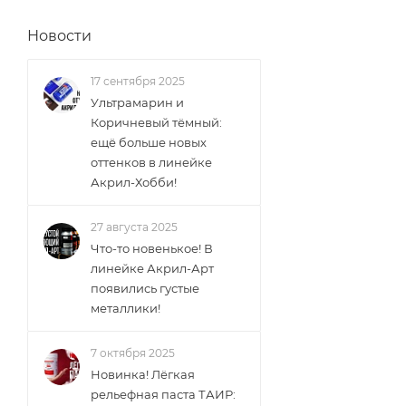
Новости
17 сентября 2025
Ультрамарин и
Коричневый тёмный:
ещё больше новых
оттенков в линейке
Акрил-Хобби!
27 августа 2025
Что-то новенькое! В
линейке Акрил-Арт
появились густые
металлики!
7 октября 2025
Новинка! Лёгкая
рельефная паста ТАИР: