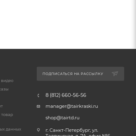
ПОДПИСАТЬСЯ НА РАССЫЛКУ
 видео
казы
8 (812) 660-56-56
manager@tairkraski.ru
ет
 товар
shop@tairtd.ru
ых данных
г. Санкт-Петербург, ул.
Таллинская, д. 7А, офис №6