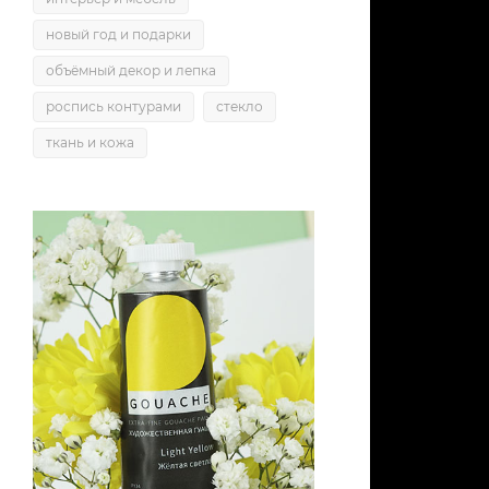
новый год и подарки
объёмный декор и лепка
роспись контурами
стекло
ткань и кожа