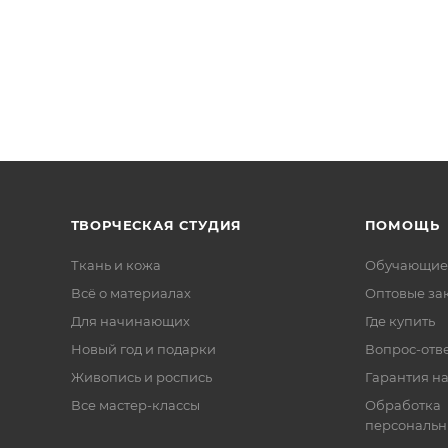
ТВОРЧЕСКАЯ СТУДИЯ
ПОМОЩЬ
Ткань и кожа
Обучающие
Всё о материалах
Оптовые за
Для начинающих
Где купить
Новый год и подарки
Вопрос-отв
Живопись и роспись
Гарантия на
Все мастер-классы
Обработка
персональн