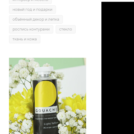
новый год и подарки
объёмный декор и лепка
роспись контурами
стекло
ткань и кожа