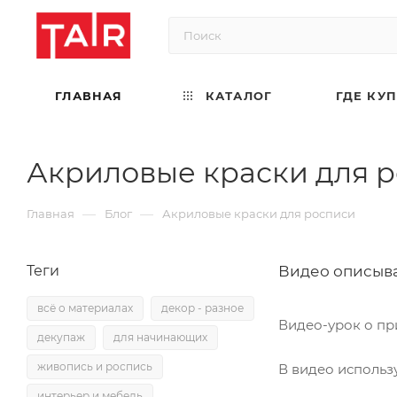
ГЛАВНАЯ
КАТАЛОГ
ГДЕ КУ
Акриловые краски для 
—
—
Главная
Блог
Акриловые краски для росписи
Теги
Видео описыва
всё о материалах
декор - разное
Видео-урок о пр
декупаж
для начинающих
живопись и роспись
В видео использ
интерьер и мебель