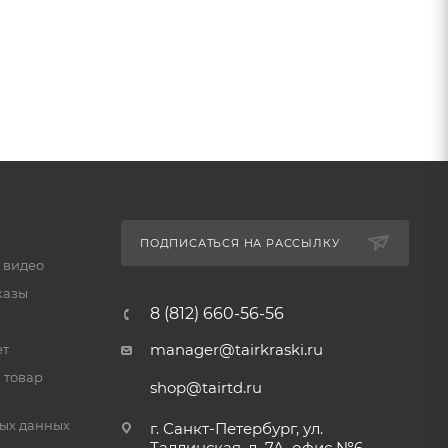
ПОДПИСАТЬСЯ НА РАССЫЛКУ
 видео
казы
8 (812) 660-56-56
manager@tairkraski.ru
ет
 товар
shop@tairtd.ru
ых данных
г. Санкт-Петербург, ул.
Таллинская, д. 7А, офис №6