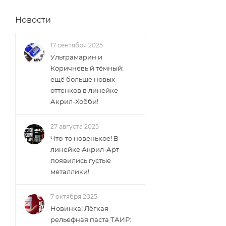
Новости
17 сентября 2025
Ультрамарин и
Коричневый тёмный:
ещё больше новых
оттенков в линейке
Акрил-Хобби!
27 августа 2025
Что-то новенькое! В
линейке Акрил-Арт
появились густые
металлики!
7 октября 2025
Новинка! Лёгкая
рельефная паста ТАИР: