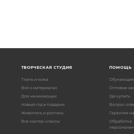
ТВОРЧЕСКАЯ СТУДИЯ
ПОМОЩЬ
Ткань и кожа
Обучающие
Всё о материалах
Оптовые за
Для начинающих
Где купить
Новый год и подарки
Вопрос-отв
Живопись и роспись
Гарантия на
Все мастер-классы
Обработка
персональн