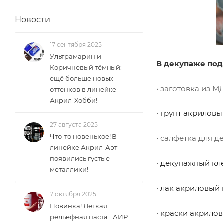
Новости
17 сентября 2025
Ультрамарин и
В декупаже под
Коричневый тёмный:
ещё больше новых
• заготовка из М
оттенков в линейке
Акрил-Хобби!
•
грунт акриловы
27 августа 2025
Что-то новенькое! В
• салфетка для д
линейке Акрил-Арт
появились густые
•
декупажный кл
металлики!
•
лак акриловый
7 октября 2025
Новинка! Лёгкая
•
краски акрилов
рельефная паста ТАИР: