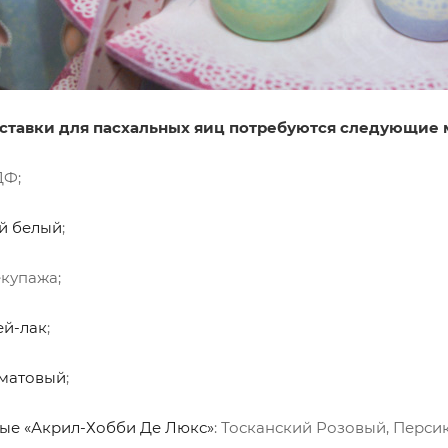
ставки для пасхальных яиц потребуются следующие 
ДФ;
й белый
;
екупажа;
ей-лак
;
 матовый
;
ые «Акрил-Хобби Де Люкс»
: Тосканский Розовый, Перс