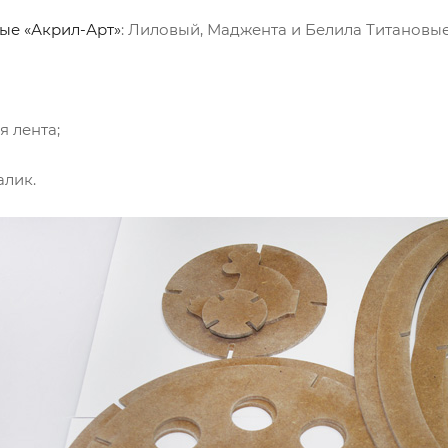
ые «Акрил-Арт»
: Лиловый, Маджента и Белила Титановые
я лента;
алик.