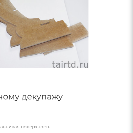
ному декупажу
равнивая поверхность.