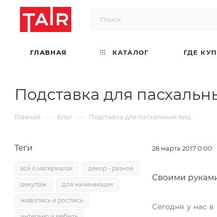
ГЛАВНАЯ
КАТАЛОГ
ГДЕ КУ
Подставка для пасхальн
—
—
Главная
Блог
Подставка для пасхальных яиц
Теги
28 марта 2017 0:00
всё о материалах
декор - разное
Своими руками
декупаж
для начинающих
живопись и роспись
Сегодня у нас в
интерьер и мебель