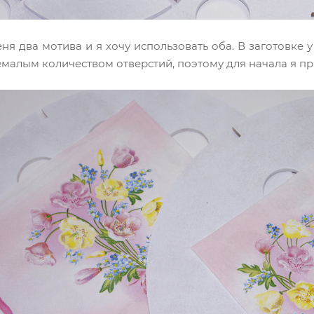
еня два мотива и я хочу использовать оба. В заготовке 
немалым количеством отверстий, поэтому для начала я п