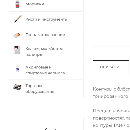
Морилки
Кисти и инструменты
Поталь и золочение
Холсты, мольберты,
палитры
Акриловые и
ОПИСАНИЕ
спиртовые чернила
Торговое
Контуры с блёс
оборудование
тонированного 
Предназначены д
поверхностях, т
контуры ТАИР о