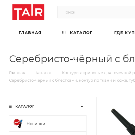
ГЛАВНАЯ
КАТАЛОГ
ГДЕ КУ
Серебристо-чёрный с блё
—
—
Главная
Каталог
Контуры акриловые для точечной 
Серебристо-чёрный с блёстками, контур по ткани и коже, туб
КАТАЛОГ
Новинки