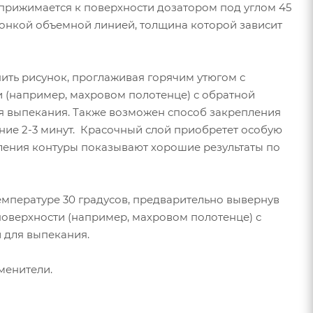
а прижимается к поверхности дозатором под углом 45
 тонкой объемной линией, толщина которой зависит
ить рисунок, проглаживая горячим утюгом с
ти (например, махровом полотенце) с обратной
ля выпекания. Также возможен способ закрепления
ние 2-3 минут. Красочный слой приобретет особую
пления контуры показывают хорошие результаты по
мпературе 30 градусов, предварительно вывернув
 поверхности (например, махровом полотенце) с
 для выпекания.
менители.