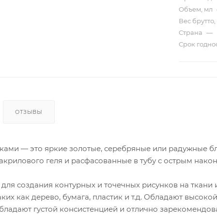
Объем, мл
Вес брутто,
Страна
—
Срок годно
ОТЗЫВЫ
тками — это яркие золотые, серебряные или радужные б
акрилового геля и расфасованные в тубу с острым нако
ля создания контурных и точечных рисунков на ткани и
аких как дерево, бумага, пластик и т.д. Обладают высо
бладают густой консистенцией и отлично зарекомендова