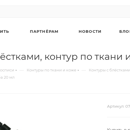
ПИТЬ
ПАРТНЁРАМ
НОВОСТИ
БЛО
стками, контур по ткани и
—
—
росписи
Контуры по ткани и коже
Контуры с блёстками
а 20 мл
Артикул:
0
Крис
Купить в 
5% в