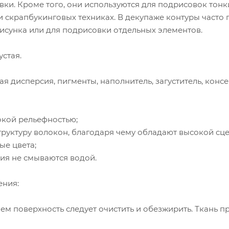
ки. Кроме того, они используются для подрисовок тонки
 скрапбукинговых техниках. В декупаже контуры часто п
исунка или для подрисовки отдельных элементов.
устая.
ая дисперсия, пигменты, наполнитель, загуститель, консе
окой рельефностью;
структуру волокон, благодаря чему обладают высокой сц
ые цвета;
ния не смываются водой.
ения:
м поверхность следует очистить и обезжирить. Ткань пр