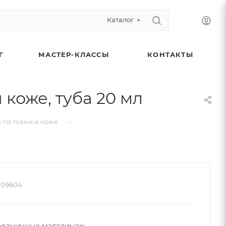
Каталог
Г
МАСТЕР-КЛАССЫ
КОНТАКТЫ
 коже, туба 20 мл
—
 по ткани и коже
709604
тальная паста и контуры с блёстками со скидкой
розничных магазинах:
 ноябре!