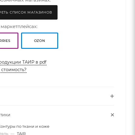
ЕТЬ СПИСОК МАГАЗИНОВ
 маркетплейсах:
RRIES
OZON
родукции ТАИР в pdf
ь стоимость?
СТИКИ
Контуры по ткани и коже
тель
—
TAIR