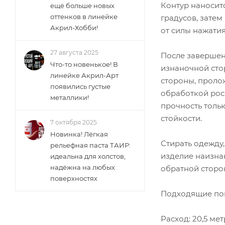
Контур наноситс
ещё больше новых
оттенков в линейке
градусов, затем
Акрил-Хобби!
от силы нажати
27 августа 2025
После завершен
Что-то новенькое! В
изнаночной стор
линейке Акрил-Арт
стороны, проло
появились густые
обработкой рос
металлики!
прочность толь
стойкости.
7 октября 2025
Новинка! Лёгкая
Стирать одежду
рельефная паста ТАИР:
изделие наизнан
идеальна для холстов,
надёжна на любых
обратной сторо
поверхностях
Подходящие пов
Расход: 20,5 ме