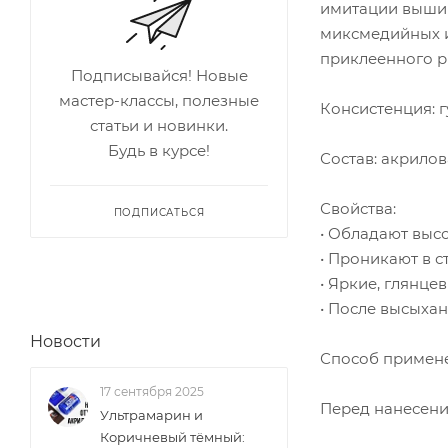
имитации вышив
миксмедийных и
приклеенного р
Подписывайся! Новые
мастер-классы, полезные
Консистенция: г
статьи и новинки.
Будь в курсе!
Состав: акрилов
Свойства:
ПОДПИСАТЬСЯ
• Обладают выс
• Проникают в 
• Яркие, глянцев
• После высыха
Новости
Способ примен
17 сентября 2025
Перед нанесение
Ультрамарин и
Коричневый тёмный: