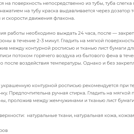
я на поверхность непосредственно из тубы, туба слегк
 нажатием на тубу краска выдавливается через дозатор
я и скорости движения флакона.
ия работы необходимо выждать 24 часа, после — закреп
оны в течение 2-3 минут. Гладить на мягкой поверхнос
жив между контурной росписью и тканью лист бумаги д
писи потоком горячего воздуха из бытового фена в тече
ко после воздействия температуры. Однако и без закре
, украшенную контурной росписью рекомендуется при те
ку. Предпочтительна ручная стирка. Гладить на мягкой
ны, проложив между жемчужинами и тканью лист бумаги
ерхности: натуральные ткани, натуральная кожа, кожза
тров