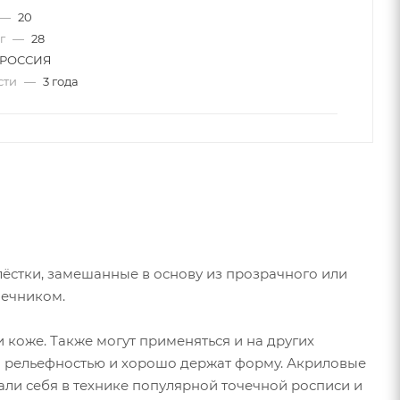
—
20
 г
—
28
РОССИЯ
сти
—
3 года
лёстки, замешанные в основу из прозрачного или
нечником.
 коже. Также могут применяться и на других
кой рельефностью и хорошо держат форму. Акриловые
ли себя в технике популярной точечной росписи и