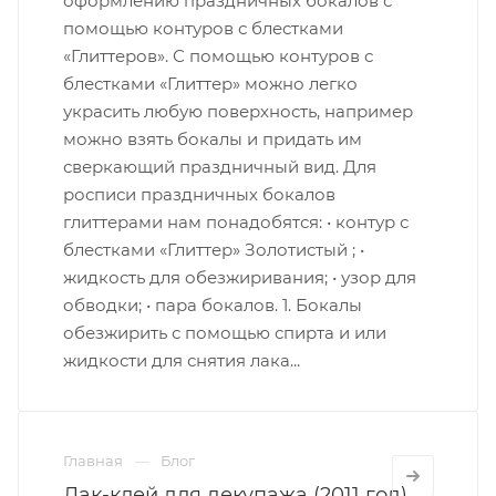
оформлению праздничных бокалов с
помощью контуров с блестками
«Глиттеров». С помощью контуров с
блестками «Глиттер» можно легко
украсить любую поверхность, например
можно взять бокалы и придать им
сверкающий праздничный вид. Для
росписи праздничных бокалов
глиттерами нам понадобятся: • контур с
блестками «Глиттер» Золотистый ; •
жидкость для обезжиривания; • узор для
обводки; • пара бокалов. 1. Бокалы
обезжирить с помощью спирта и или
жидкости для снятия лака...
Главная
Блог
Лак-клей для декупажа (2011 год)