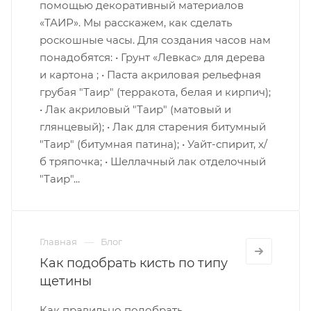
помощью декоративный материалов
«ТАИР». Мы расскажем, как сделать
роскошные часы. Для создания часов нам
понадобятся: • Грунт «Левкас» для дерева
и картона ; • Паста акриловая рельефная
грубая "Таир" (терракота, белая и кирпич);
• Лак акриловый "Таир" (матовый и
глянцевый); • Лак для старения битумный
"Таир" (битумная патина); • Уайт-спирит, х/
б тряпочка; • Шеллачный лак отделочный
"Таир"...
Главная
Блог
Как подобрать кисть по типу
щетины
Как правильно подобрать